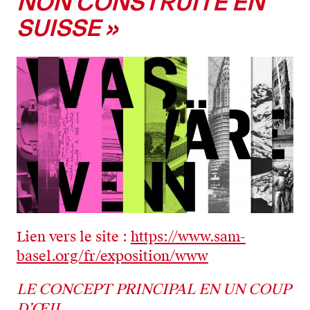
NON CONSTRUITE EN
SUISSE »
Lien vers le site :
https://www.sam-
basel.org/fr/exposition/www
LE CONCEPT PRINCIPAL EN UN COUP
D’ŒIL